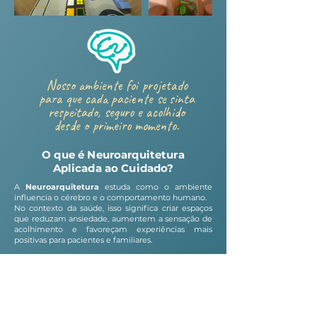
Nosso ambiente foi projetado
para que cada paciente se sinta
respeitado, seguro e acolhido
desde o primeiro momento.
O que é Neuroarquitetura
Aplicada ao Cuidado?
A
Neuroarquitetura
estuda como o ambiente
influencia o cérebro e o comportamento humano.
No contexto da saúde, isso significa criar espaços
que reduzam ansiedade, aumentem a sensação de
acolhimento e favoreçam experiências mais
positivas para pacientes e familiares.
Iluminação
Uso de luz natural;
Iluminação indireta e suave
Impacto: redução de estresse e maior sensação
de conforto.